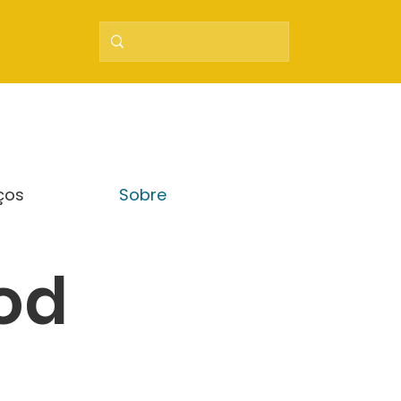
ços
Sobre
od