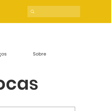
ços
Sobre
ocas