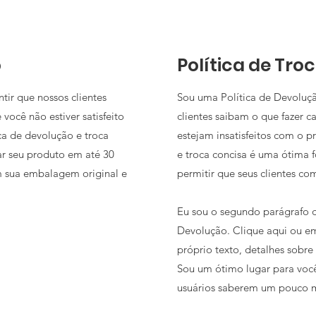
o
Política de Tro
ir que nossos clientes
Sou uma Política de Devoluç
 você não estiver satisfeito
clientes saibam o que fazer 
a de devolução e troca
estejam insatisfeitos com o 
ar seu produto em até 30
e troca concisa é uma ótima 
m sua embalagem original e
permitir que seus clientes c
Eu sou o segundo parágrafo d
Devolução. Clique aqui ou em
próprio texto, detalhes sobre 
Sou um ótimo lugar para você
usuários saberem um pouco m