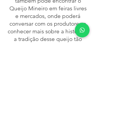
também pode encontrar o
Queijo Mineiro em feiras livres
e mercados, onde poderá
conversar com os produtores e
conhecer mais sobre a história e
a tradição desse queijo tão
especial.
Contact us
Where are we
Rodovia MG 050, SN - KM 12
Fazenda Águas de Minas