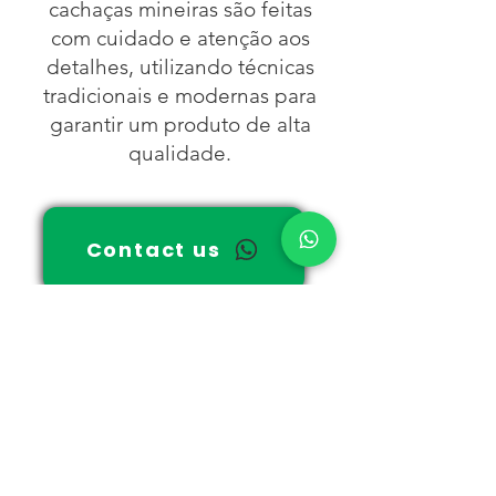
cachaças mineiras são feitas
com cuidado e atenção aos
detalhes, utilizando técnicas
tradicionais e modernas para
garantir um produto de alta
qualidade.
Contact us
Where are we
Rodovia MG 050, SN - KM 12
Fazenda Águas de Minas
Zona Rural - CEP:
37925-000
Piumhi